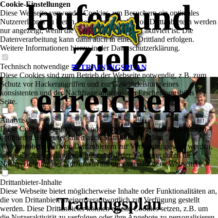
laufen und
Cookie-Einstellungen
Diese Webseite verwendet Cookies, um Besuchern ein optimales
Nutzererlebnis zu bieten. Bestimmte Inhalte von Drittanbietern werden
nur angezeigt, wenn die entsprechende Option aktiviert ist. Die
Datenverarbeitung kann dann auch in einem Drittland erfolgen.
Ziele
Weitere Informationen hierzu in der Datenschutzerklärung.
Technisch notwendige
TRAININGSPLAN
Diese Cookies sind zum Betrieb der Webseite notwendig, z.B. zum
Schutz vor Hackerangriffen und zur Gewährleistung eines
erreichen
konsistenten und der Nachfrage angepassten Erscheinungsbilds der
Seite.
Analytische
Diese Cookies werden verwendet, um das Nutzererlebnis weiter zu
optimieren. Hierunter fallen auch Statistiken, die dem
Webseitenbetreiber von Drittanbietern zur Verfügung gestellt werden,
sowie die Ausspielung von personalisierter Werbung durch die
Nachverfolgung der Nutzeraktivität über verschiedene Webseiten.
Drittanbieter-Inhalte
Diese Webseite bietet möglicherweise Inhalte oder Funktionalitäten an,
Trainingsplan
die von Drittanbietern eigenverantwortlich zur Verfügung gestellt
werden. Diese Drittanbieter können eigene Cookies setzen, z.B. um
die Nutzeraktivität zu verfolgen oder ihre Angebote zu personalisieren