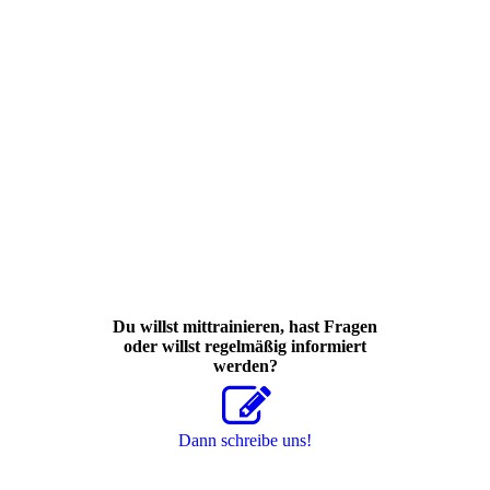
runcademy Sprueche und Zitate_kann nicht verlieren
runcademy Sprueche und Zitate_keine stunde ist verloren
runcademy Sprueche und Zitate_nicht mehr mit weniger
zufriedengeben
Du willst mittrainieren, hast Fragen
oder willst regelmäßig informiert
werden?
Dann schreibe uns!