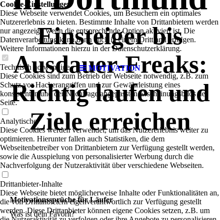
Cookie-Einstellungen
Diese Webseite verwendet Cookies, um Besuchern ein optimales
Nutzererlebnis zu bieten. Bestimmte Inhalte von Drittanbietern werden
Einsteiger bis
nur angezeigt, wenn die entsprechende Option aktiviert ist. Die
Datenverarbeitung kann dann auch in einem Drittland erfolgen.
Weitere Informationen hierzu in der Datenschutzerklärung.
Ausdauer-Freaks:
Technisch notwendige
MOTIVATION
Diese Cookies sind zum Betrieb der Webseite notwendig, z.B. zum
Richtig laufen und
Schutz vor Hackerangriffen und zur Gewährleistung eines
konsistenten und der Nachfrage angepassten Erscheinungsbilds der
Seite.
Ziele erreichen
Analytische
Diese Cookies werden verwendet, um das Nutzererlebnis weiter zu
optimieren. Hierunter fallen auch Statistiken, die dem
Webseitenbetreiber von Drittanbietern zur Verfügung gestellt werden,
sowie die Ausspielung von personalisierter Werbung durch die
Nachverfolgung der Nutzeraktivität über verschiedene Webseiten.
Drittanbieter-Inhalte
Diese Webseite bietet möglicherweise Inhalte oder Funktionalitäten an,
Motivationssprüche für Läufer
die von Drittanbietern eigenverantwortlich zur Verfügung gestellt
werden. Diese Drittanbieter können eigene Cookies setzen, z.B. um
Was ist dein Favorit?
die Nutzeraktivität zu verfolgen oder ihre Angebote zu personalisieren