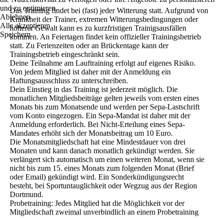
und zu optimieren.
Das Training findet bei (fast) jeder Witterung statt. Aufgrund von
Ablehnen
Krankheit der Trainer, extremen Witterungsbedingungen oder
Alle akzeptieren
höherer Gewalt kann es zu kurzfristigen Trainigsausfällen
Speichern
kommen. An Feiertagen findet kein offizieller Trainingsbetrieb
statt. Zu Ferienzeiten oder an Brückentage kann der
Trainingsbetrieb eingeschränkt sein.
Deine Teilnahme am Lauftraining erfolgt auf eigenes Risiko.
Von jedem Mitglied ist daher mit der Anmeldung ein
Haftungsausschluss zu unterschreiben.
Dein Einstieg in das Training ist jederzeit möglich. Die
monatlichen Mitgliedsbeiträge gelten jeweils vom ersten eines
Monats bis zum Monatsende und werden per Sepa-Lastschrift
vom Konto eingezogen. Ein Sepa-Mandat ist daher mit der
Anmeldung erforderlich. Bei Nicht-Erteilung eines Sepa-
Mandates erhöht sich der Monatsbeitrag um 10 Euro.
Die Monatsmitgliedschaft hat eine Mindestdauer von drei
Monaten und kann danach monatlich gekündigt werden. Sie
verlängert sich automatisch um einen weiteren Monat, wenn sie
nicht bis zum 15. eines Monats zum folgenden Monat (Brief
oder Email) gekündigt wird. Ein Sonderkündigungsrecht
besteht, bei Sportuntauglichkeit oder Wegzug aus der Region
Dortmund.
Probetraining: Jedes Mitglied hat die Möglichkeit vor der
Mitgliedschaft zweimal unverbindlich an einem Probetraining