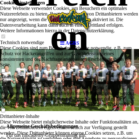
Cookie-Einstellungen
Diese Webseite verwendet Cookies, um Besuchern ein optimales
Nutzererlebnis zu bieten. Bestimmte Inhalte von Drittanbietern werden
en
nur angezeigt, wenn die entsprechende Option aktiviert ist. Die
Datenverarbeitung kann dann auch in einem Drittland erfolgen.
Weitere Informationen hierzu in der Datenschutzerklärung.
Technisch notwendige
AGBS
Diese Cookies sind zum Betrieb der Webseite notwendig, z.B. zum
Schutz vor Hackerangriffen und zur Gewährleistung eines
konsistenten und der Nachfrage angepassten Erscheinungsbilds der
Seite.
Analytische
Diese Cookies werden verwendet, um das Nutzererlebnis weiter zu
optimieren. Hierunter fallen auch Statistiken, die dem
Webseitenbetreiber von Drittanbietern zur Verfügung gestellt werden,
sowie die Ausspielung von personalisierter Werbung durch die
Nachverfolgung der Nutzeraktivität über verschiedene Webseiten.
Drittanbieter-Inhalte
Diese Webseite bietet möglicherweise Inhalte oder Funktionalitäten an,
Allgemeine Geschäftsbedingungen
die von Drittanbietern eigenverantwortlich zur Verfügung gestellt
werden. Diese Drittanbieter können eigene Cookies setzen, z.B. um
Für das runcademy-Gruppentraining gilt:
die Nutzeraktivität zu verfolgen oder ihre Angebote zu personalisieren